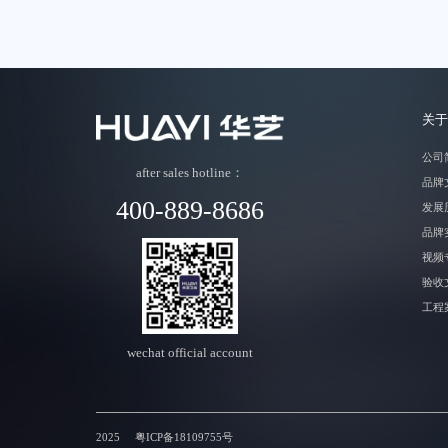
关于
公司
after sales hotline：
品牌
400-889-8686
发展
品牌
视频
验收
工程
wechat official account
2025
粤ICP备18109755号