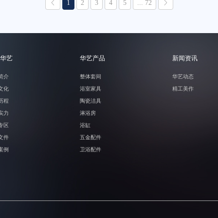
1
2
3
4
5
... 72
华艺
华艺产品
新闻资讯
简介
整体套间
华艺动态
文化
浴室家具
精工美作
历程
陶瓷洁具
实力
淋浴房
专区
浴缸
文件
五金配件
案例
卫浴配件