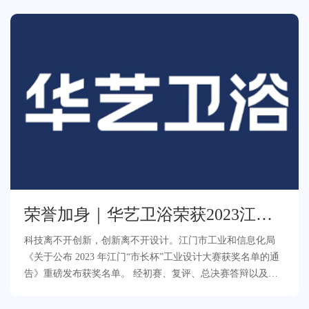
荣誉加身｜华艺卫浴荣获2023江
门“市长杯”金奖！
科技离不开创新，创新离不开设计。江门市工业和信息化局
《关于公布 2023 年江门“市长杯”工业设计大赛获奖名单的通
告》重磅发布获奖名单。 经初赛、复评、总决赛答辩以及公
示等多轮评审，华艺卫浴新一代记忆合金恒