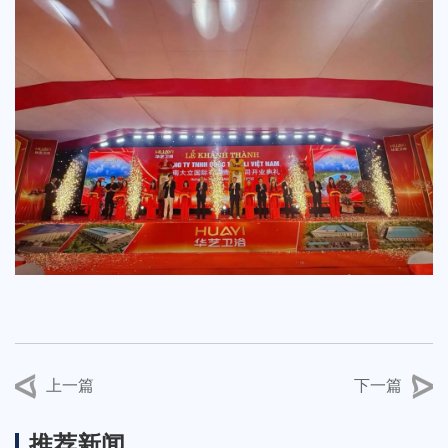
上一篇
下一篇
推荐新闻