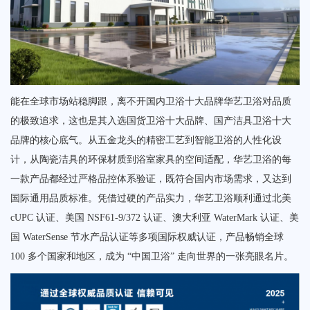
能在全球市场站稳脚跟，离不开国内卫浴十大品牌华艺卫浴对品质
的极致追求，这也是其入选国货卫浴十大品牌、国产洁具卫浴十大
品牌的核心底气。从五金龙头的精密工艺到智能卫浴的人性化设
计，从陶瓷洁具的环保材质到浴室家具的空间适配，华艺卫浴的每
一款产品都经过严格品控体系验证，既符合国内市场需求，又达到
国际通用品质标准。凭借过硬的产品实力，华艺卫浴顺利通过北美
cUPC 认证、美国 NSF61-9/372 认证、澳大利亚 WaterMark 认证、美
国 WaterSense 节水产品认证等多项国际权威认证，产品畅销全球
100 多个国家和地区，成为 “中国卫浴” 走向世界的一张亮眼名片。