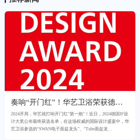
奏响“开门红”！华艺卫浴荣获德国
IF设计大奖！
2024开局，华艺就打响开门红“第一炮”！近日，2024德国IF设
计大奖公布最终获选名单，在这场权威的国际设计盛宴中，华
艺卫浴参选的“SWAN电子面盆龙头”、“Tube面盆龙
头”“Aquaflex花洒升降杆”凭借出色的设计在