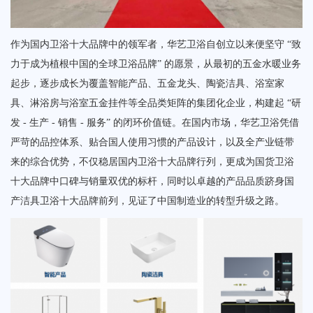
作为国内卫浴十大品牌中的领军者，华艺卫浴自创立以来便坚守 “致
力于成为植根中国的全球卫浴品牌” 的愿景，从最初的五金水暖业务
起步，逐步成长为覆盖智能产品、五金龙头、陶瓷洁具、浴室家
具、淋浴房与浴室五金挂件等全品类矩阵的集团化企业，构建起 “研
发 - 生产 - 销售 - 服务” 的闭环价值链。在国内市场，华艺卫浴凭借
严苛的品控体系、贴合国人使用习惯的产品设计，以及全产业链带
来的综合优势，不仅稳居国内卫浴十大品牌行列，更成为国货卫浴
十大品牌中口碑与销量双优的标杆，同时以卓越的产品品质跻身国
产洁具卫浴十大品牌前列，见证了中国制造业的转型升级之路。