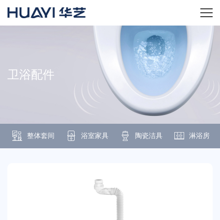
首页
关于华艺
卫浴配件
华艺产品
新闻资讯
整体套间
浴室家具
陶瓷洁具
淋浴房
招商加盟
服务技术
经销商专区