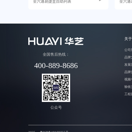
全六通易捷盒自助列表
全六通
关于
公司
全国售后热线：
品牌
400-889-8686
发展
品牌
视频
验收
工程
公众号