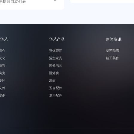
易捷盒自助列表
华艺
华艺产品
新闻资讯
简介
整体套间
华艺动态
文化
浴室家具
精工美作
历程
陶瓷洁具
实力
淋浴房
专区
浴缸
文件
五金配件
案例
卫浴配件