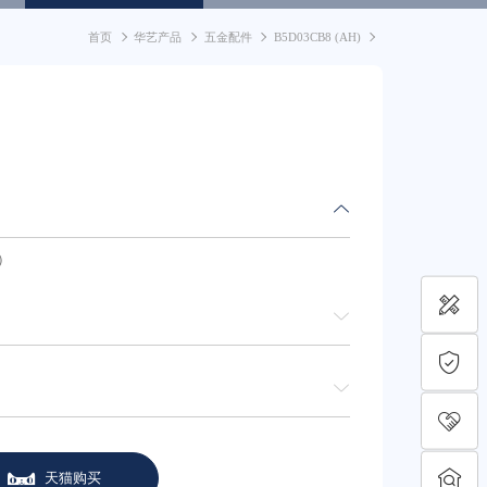
首页
华艺产品
五金配件
B5D03CB8 (AH)
）
天猫购买