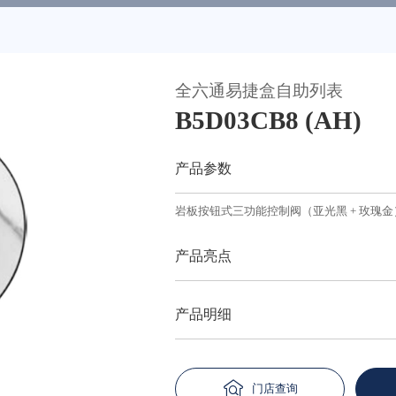
全六通易捷盒自助列表
天猫
B5D03CB8 (AH)
产品参数
岩板按钮式三功能控制阀（亚光黑 + 玫瑰金
产品亮点
产品明细
门店查询